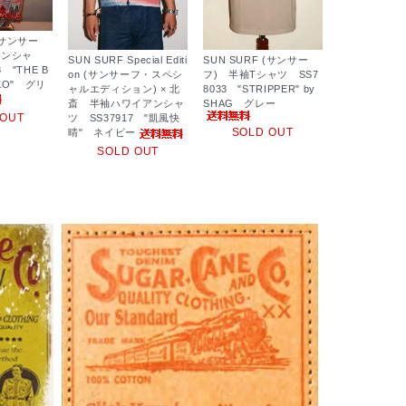
 (サンサー
アンシャ
SUN SURF Special Editi
SUN SURF (サンサー
 "THE B
on (サンサーフ・スペシ
フ) 半袖Tシャツ SS7
KKO" グリ
ャルエディション) × 北
8033 "STRIPPER" by
斎 半袖ハワイアンシャ
SHAG グレー
 OUT
ツ SS37917 "凱風快
SOLD OUT
晴" ネイビー
SOLD OUT