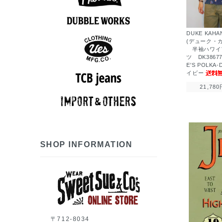
アロハシャツ
半袖シャツ
ポロシャツ
長袖シャツ
スウェット
アウター
Tシャツ
ベスト
パンツ
ニット
ロンT
DUKE KAH
7分袖Tシャツ
アロハシャツ
半袖シャツ
長袖シャツ
ポロシャツ
スウェット
アウター
シューズ
Tシャツ
パンツ
グッズ
ロンT
帽子
(デューク・
半袖ハワイ
ツ DK3867
E'S POLKA
スウェット
半袖シャツ
長袖シャツ
アウター
Tシャツ
パンツ
ベスト
グッズ
ロンT
帽子
イビー
21,780
長袖シャツ
アウター
ベスト
パンツ
グッズ
帽子
7分袖Tシャツ
半袖シャツ
長袖シャツ
スウェット
アウター
シューズ
Tシャツ
ニット
パンツ
グッズ
ロンT
帽子
SHOP INFORMATION
〒712-8034