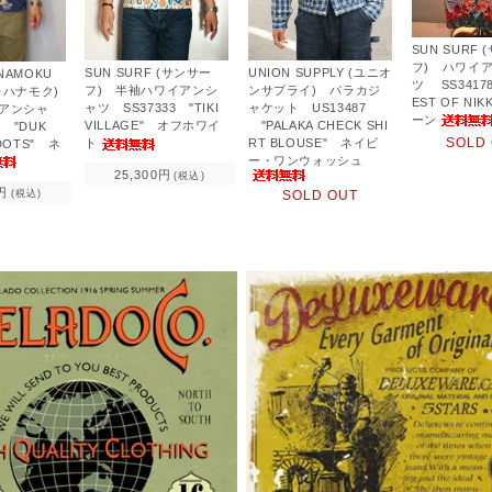
SUN SURF
フ) ハワイ
SUN SURF (サンサー
UNION SUPPLY (ユニオ
ANAMOKU
ツ SS34178
フ) 半袖ハワイアンシ
ンサプライ) パラカジ
カハナモク)
EST OF NI
ャツ SS37333 "TIKI
ャケット US13487
アンシャ
ーン
VILLAGE" オフホワイ
"PALAKA CHECK SHI
7 "DUK
SOLD
ト
RT BLOUSE" ネイビ
-DOTS" ネ
ー・ワンウォッシュ
25,300円
(税込)
円
SOLD OUT
(税込)