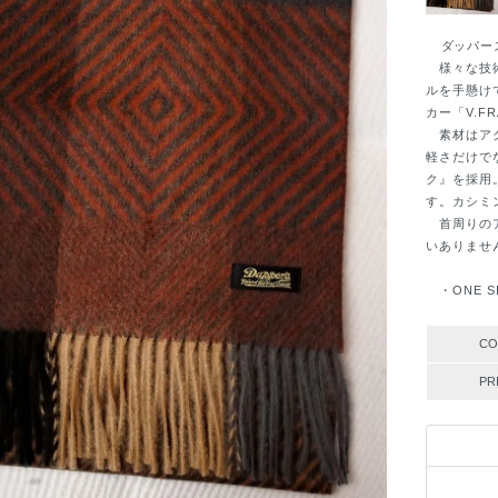
ダッパーズ
様々な技術
ルを手懸け
カー「V.F
素材はアク
軽さだけで
ク』を採用
す。カシミ
首周りのア
いありませ
・ONE SI
CO
PR