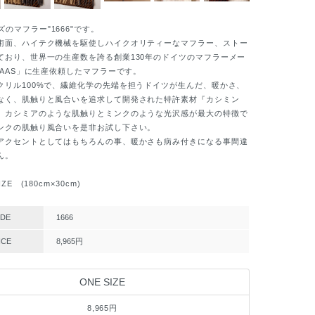
のマフラー"1666"です。
面、ハイテク機械を駆使しハイクオリティーなマフラー、ストー
ており、世界一の生産数を誇る創業130年のドイツのマフラーメー
RAAS」に生産依頼したマフラーです。
リル100%で、繊維化学の先端を担うドイツが生んだ、暖かさ、
なく、肌触りと風合いを追求して開発された特許素材『カシミン
。カシミアのような肌触りとミンクのような光沢感が最大の特徴で
ンクの肌触り風合いを是非お試し下さい。
クセントとしてはもちろんの事、暖かさも病み付きになる事間違
ん。
ZE (180cm×30cm)
DE
1666
ICE
8,965円
ONE SIZE
8,965円