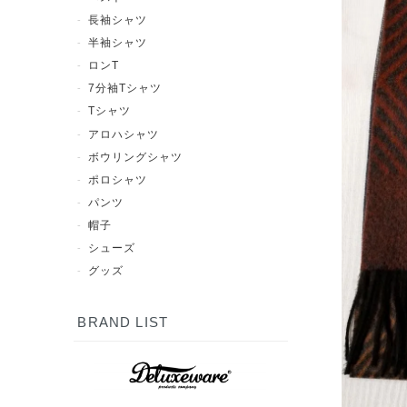
長袖シャツ
半袖シャツ
ロンT
7分袖Tシャツ
Tシャツ
アロハシャツ
ボウリングシャツ
ポロシャツ
パンツ
帽子
シューズ
グッズ
BRAND LIST
7分袖Tシャツ
半袖シャツ
長袖シャツ
ポロシャツ
スウェット
アウター
シューズ
Tシャツ
パンツ
グッズ
ロンT
帽子