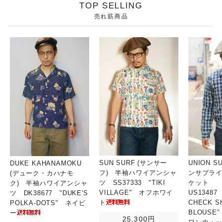
TOP SELLING
売れ筋商品
SUN SURF (サンサー
UNION S
DUKE KAHANAMOKU
フ) 半袖ハワイアンシャ
ンサプライ
(デューク・カハナモ
ツ SS37333 "TIKI
ケット
ク) 半袖ハワイアンシャ
VILLAGE" オフホワイ
US13487
ツ DK38677 "DUKE'S
ト
CHECK S
POLKA-DOTS" ネイビ
BLOUSE
ー
25,300円