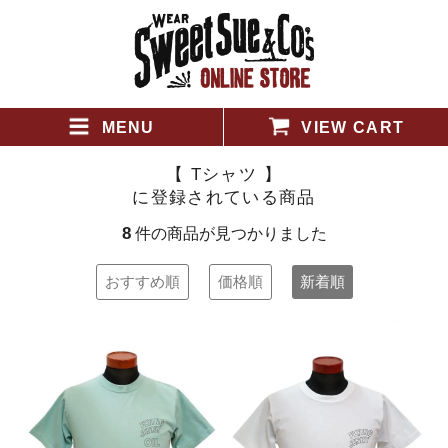
MENU
VIEW CART
【 Tシャツ 】
に登録されている商品
8
件の商品が見つかりました
おすすめ順
価格順
新着順