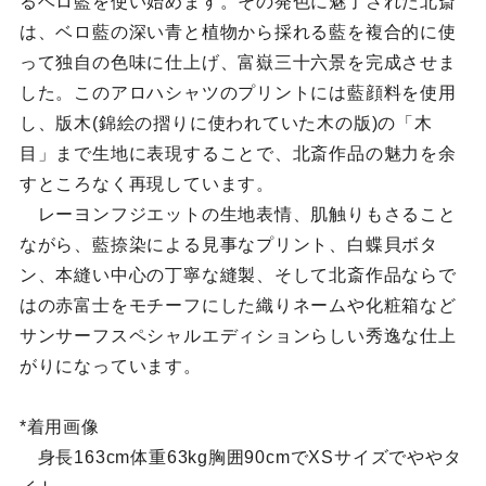
るベロ藍を使い始めます。その発色に魅了された北斎
は、ベロ藍の深い青と植物から採れる藍を複合的に使
って独自の色味に仕上げ、富嶽三十六景を完成させま
した。このアロハシャツのプリントには藍顔料を使用
し、版木(錦絵の摺りに使われていた木の版)の「木
目」まで生地に表現することで、北斎作品の魅力を余
すところなく再現しています。
レーヨンフジエットの生地表情、肌触りもさること
ながら、藍捺染による見事なプリント、白蝶貝ボタ
ン、本縫い中心の丁寧な縫製、そして北斎作品ならで
はの赤富士をモチーフにした織りネームや化粧箱など
サンサーフスペシャルエディションらしい秀逸な仕上
がりになっています。
*着用画像
身長163cm体重63kg胸囲90cmでXSサイズでややタ