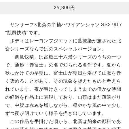
25,300円
サンサーフ×北斎の半袖ハワイアンシャツ SS37917
"凱風快晴"です。
ボディはレーヨンフジエットに藍捺染が施された北
斎シリーズならではのスペシャルバージョン。
「凱風快晴」は富嶽三十六景シリーズのうちの一つ
で、通称「赤富士」の名で知られる名作です。夏から
秋にかけての早朝に、富士山が朝日を浴びて山脈を赤
く染めることがあり、その現象を捉えたものと考えら
れています。夜が明けきってしまうまでの僅かな時間
の経過を作品上に表現しており、山頂はまだ薄暗がり
で、中腹は赤みを増しながら、穏やかな風の中で少し
ずつ夜が明けていく様子を描き出しています。
この作品を手掛けた頃から、北斎は舶来の顔料であ