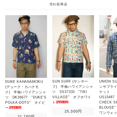
売れ筋商品
SUN SURF (サンサー
UNION S
DUKE KAHANAMOKU
フ) 半袖ハワイアンシャ
ンサプライ
(デューク・カハナモ
ツ SS37333 "TIKI
ケット
ク) 半袖ハワイアンシャ
VILLAGE" オフホワイ
US13487
ツ DK38677 "DUKE'S
ト
CHECK S
POLKA-DOTS" ネイビ
BLOUSE
ー
25,300円
ワンウォ
21,780円