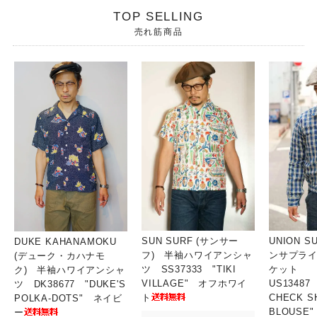
TOP SELLING
売れ筋商品
SUN SURF (サンサー
UNION S
DUKE KAHANAMOKU
フ) 半袖ハワイアンシャ
ンサプライ
(デューク・カハナモ
ツ SS37333 "TIKI
ケット
ク) 半袖ハワイアンシャ
VILLAGE" オフホワイ
US13487
ツ DK38677 "DUKE'S
ト
CHECK S
POLKA-DOTS" ネイビ
BLOUSE
ー