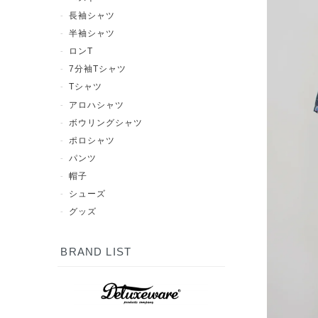
長袖シャツ
半袖シャツ
ロンT
7分袖Tシャツ
Tシャツ
アロハシャツ
ボウリングシャツ
ポロシャツ
パンツ
帽子
シューズ
グッズ
BRAND LIST
7分袖Tシャツ
半袖シャツ
長袖シャツ
ポロシャツ
スウェット
アウター
シューズ
Tシャツ
パンツ
グッズ
ロンT
帽子