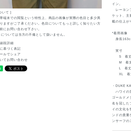
イン。
レーヨンフ
ついて ]
ケット、主
帯端末での閲覧という特性上、商品の画像が実際の色目と多少異
載の仕上が
りますがご了承ください。色目についてもっと詳しく知りたい方
前にお問い合わせ下さい。
*着用画像
目については当方の不備として扱いません。
身長163c
値段詳細
に基づく表記
実寸
ールでシェア
S 着丈65
いてお問い合わせ
M 着丈68
L 着丈73c
XL 着丈73
・DUKE KA
ハワイの英
ゴールドメ
名を冠した
イの文化を
ンドの貴重
ンサーフの