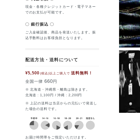
現金・各種クレジットカード・電子マネー
でのお支払が可能です。
銀行振込
ご入金確認後、商品を発送いたします。振
込手数料はお客様負担となります。
配送方法・送料について
¥5,500
送料無料！
(税込)以上ご購入で
660
全国一律
円
※ 北海道・沖縄県・離島は除きます。
北海道 : 1,100円 / 沖縄 : 2,200円
※ 上記の送料は当店からの元払いで発送し
た場合の送料です。
お届け時間帯をご指定いただけます。