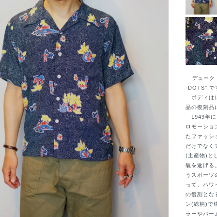
デューク・カ
-DOTS" 
ボディはレ
品の復刻品
1949年
ロモーショ
たファッシ
だけでなく
(土産物)
貌を遂げる
うスポーツ
って、ハワ
の復刻とな
ン(総柄)
ラーやパー