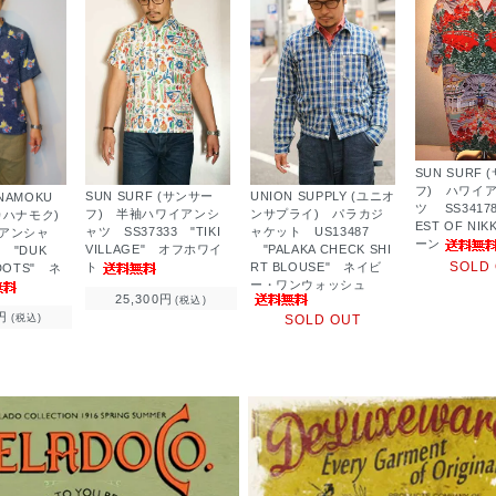
SUN SURF
フ) ハワイ
SUN SURF (サンサー
UNION SUPPLY (ユニオ
ANAMOKU
ツ SS34178
フ) 半袖ハワイアンシ
ンサプライ) パラカジ
カハナモク)
EST OF NI
ャツ SS37333 "TIKI
ャケット US13487
アンシャ
ーン
VILLAGE" オフホワイ
"PALAKA CHECK SHI
7 "DUK
SOLD
ト
RT BLOUSE" ネイビ
-DOTS" ネ
ー・ワンウォッシュ
25,300円
(税込)
円
SOLD OUT
(税込)