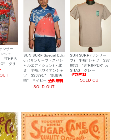
 (サンサー
アンシャ
SUN SURF Special Editi
SUN SURF (サンサー
 "THE B
on (サンサーフ・スペシ
フ) 半袖Tシャツ SS7
KKO" グリ
ャルエディション) × 北
8033 "STRIPPER" by
斎 半袖ハワイアンシャ
SHAG グレー
 OUT
ツ SS37917 "凱風快
SOLD OUT
晴" ネイビー
SOLD OUT