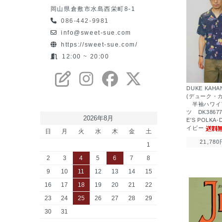
岡山県倉敷市水島西栄町8-1
086-442-9981
info@sweet-sue.com
https://sweet-sue.com/
12:00 ~ 20:00
DUKE KAH
(デューク・
半袖ハワイ
ツ DK3867
2026年8月
E'S POLKA
イビー
日
月
火
水
木
金
土
21,780
1
2
3
4
5
6
7
8
9
10
11
12
13
14
15
16
17
18
19
20
21
22
23
24
25
26
27
28
29
30
31