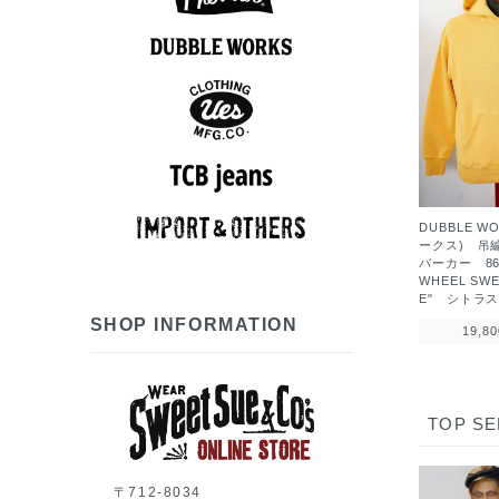
アロハシャツ
半袖シャツ
ポロシャツ
長袖シャツ
スウェット
アウター
Tシャツ
ベスト
パンツ
ニット
ロンT
7分袖Tシャツ
アロハシャツ
半袖シャツ
長袖シャツ
ポロシャツ
スウェット
アウター
シューズ
Tシャツ
パンツ
グッズ
ロンT
帽子
スウェット
半袖シャツ
長袖シャツ
アウター
Tシャツ
パンツ
ベスト
グッズ
ロンT
帽子
長袖シャツ
アウター
ベスト
パンツ
グッズ
帽子
DUBBLE W
ークス) 吊
7分袖Tシャツ
半袖シャツ
長袖シャツ
スウェット
アウター
シューズ
Tシャツ
ニット
パンツ
グッズ
ロンT
帽子
パーカー 86
WHEEL SWE
E" シトラ
SHOP INFORMATION
19,8
TOP SE
〒712-8034