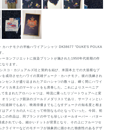
ハナモクの半袖ハワイアンシャツ DK38677 "DUKE'S POLKA
です。
ーヨンフジエットに抜染プリントが施された1950年代前期の作
になります。
にシスコ・カジュアルズ社と契約を結び、米国本土での大規模なプ
ンを成功させたハワイの英雄デューク・カハナモク。彼の洗練され
ョンセンスが盛り込まれたアロハシャツの数々は、瞬く間にハワイ
アメリカ本土のマーケットをも席巻した。これによりスーベニア
として生まれたアロハシャツは、時流に乗ったリゾートウェアへと変
。オリンピック競泳のゴールドメダリストであり、サーフィンとい
の伝道師でもあり、映画俳優までもこなすデュークの知名度と相ま
イはアメリカの人々にとって特別なものとなっていった。今回、初
るこの作品は、同ブランドの中でも珍しいオールオーバー・パター
で構成されている。細かいドットが背景となり、その上にフルーツセ
ムクライマーなどのモチーフが抽象的に描かれた独創性のあるデザ