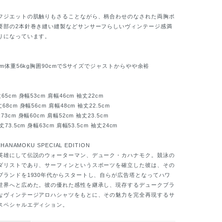
ジエットの肌触りもさることながら、柄合わせのなされた両胸ポ
要部の2本針巻き縫い縫製などサンサーフらしいヴィンテージ感満
りになっています。
m体重56kg胸囲90cmでSサイズでジャストからやや余裕
cm 身幅53cm 肩幅46cm 袖丈22cm
cm 身幅56cm 肩幅48cm 袖丈22.5cm
m 身幅60cm 肩幅52cm 袖丈23.5cm
.5cm 身幅63cm 肩幅53.5cm 袖丈24cm
HANAMOKU SPECIAL EDITION
雄にして伝説のウォーターマン、デューク・カハナモク。競泳の
ダリストであり、サーフィンというスポーツを確立した彼は、その
ブランドを1930年代からスタートし、自らが広告塔となってハワ
世界へと広めた。彼の優れた感性を継承し、現存するデュークブラ
なヴィンテージアロハシャツをもとに、その魅力を完全再現するサ
スペシャルエディション。