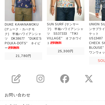
SUN SURF (サンサー
UNION S
DUKE KAHANAMOKU
フ) 半袖ハワイアンシャ
ンサプライ
(デューク・カハナモ
ツ SS37333 "TIKI
ケット
ク) 半袖ハワイアンシャ
VILLAGE" オフホワイ
US13487
ツ DK38677 "DUKE'S
ト
CHECK S
POLKA-DOTS" ネイビ
BLOUSE
ー
25,300円
ワンウォ
21,780円
SO
お問い合わせ