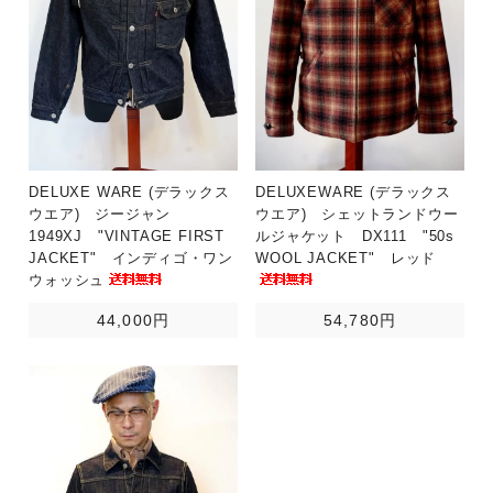
DELUXE WARE (デラックス
DELUXEWARE (デラックス
ウエア) ジージャン
ウエア) シェットランドウー
1949XJ "VINTAGE FIRST
ルジャケット DX111 "50s
JACKET" インディゴ・ワン
WOOL JACKET" レッド
ウォッシュ
44,000円
54,780円