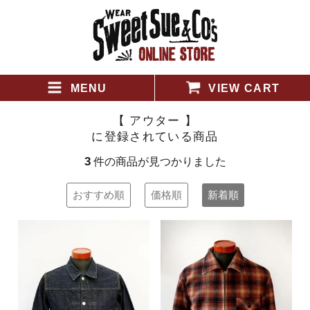
MENU
VIEW CART
【 アウター 】
に登録されている商品
3
件の商品が見つかりました
おすすめ順
価格順
新着順