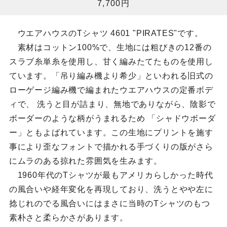
7,700円
ウエアハウスのTシャツ 4601 "PIRATES"です。
素材はコットン100%で、生地には粗びきの12番の
スラブ糸単糸を使用し、甘く編みたてたものを使用し
ています。「吊り編み機より希少」といわれる旧式の
ローゲージ編み機で編まれたウエアハウスの定番ボデ
ィで、 洗うと目が詰まり、無地でありながら、陰影で
ボーダーのような柄がうまれるため 「シャドウボーダ
ー」ともよばれています。この生地にプリントを施す
事により歪なフォントで描かれる手づくりの版がさら
にムラのある掠れた雰囲気を生みます。
1960年代のTシャツが最もアメリカらしかった時代
の風合いや経年変化を再現しており、洗うとやや左に
捻じれのでる風合いにはまさに当時のTシャツのもつ
素朴さと柔らかさがあります。