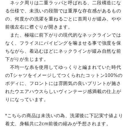
ネック周りは二重ラッパと呼ばれる、二段構造にな
る仕様で、未洗いの段階では重厚な存在感があるもの
の、何度かの洗濯を重ねるごとに首周りが緩み、やや
前後左右に襟ぐりが開きます。
また、極端に前下がりの現代的なネックラインでは
なく、フライスにパイピングを噛ませる事で強度を保
ちながら、着込むほどにネックラインが緩み自然な前
下がりが生じます。
不均一な糸を使用してゆっくりと編まれていた時代
のTシャツをイメージしてつくられたコットン100%の
ボディに、フロントには雰囲気の良いプリントが施さ
れたウエアハウスらしいヴィンテージ感満載の仕上が
りになっています。
*こちらの商品は未洗いの為、洗濯後に下記実寸値より
着丈、身幅共に2cm前後の縮みが予想されます。