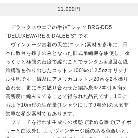
11,000円
デラックスウエアの半袖Tシャツ BRG-DD5
"DELUXEWARE & DALEE'S" です。
ヴィンテージ古着の天竺(ニット)素材を参考に、日
本に数台を残すのみとなった旧式吊編機を駆使し、ゆ
っくりと極限の密度で編むことでランダム&強固な繊
維構造を作り出したコットン100%の12.5ozオリジナ
ル生地です。編糸にアメリカコットン20番を2本撚り
合わせ、更にその撚り合わせた編み糸を2本引き揃え
高密度に編み立てることで得られた品質です。1日に
およそ10m程の生産量(Tシャツにして9着分)の大変非
効率な希少素材でもあります。
ブリーチを行わず生成りの状態で染める事で(アイボ
リーと白以外)、よりヴィンテージ感のある色合いと、