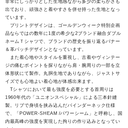
非常にしっかりとした生地感ながら多少の柔らかさも
出ており、頑強さと着やすさを併せ持った生地となっ
ています。
プリントデザインは、ゴールデンウィーク特別企画
品ならではの数年に1度の希少な2ブランド融合ダブル
ネームＴシャツで、ブランドの歴史を振り返るバナー
＆革パッチデザインとなっています。
また着心地やスタイルを重視し、古着やヴィンテー
ジの痛むポイントを探りながら肩・腕周りの一部を立
体形状にて製作。丸胴生地でありながら、ジャストサ
イズでも心地よい着心地が体感出来ます。
Tシャツにおいて最も強度を必要とする首周りは
1960年代の「ユニオンスペシャル」による三本針縫
製。リブで身頃を挟み込んだバインダーネック仕様
で、「POWER-SHEAM /パワーシーム」と呼称し、国
内最高峰の強度を実現した拘りの作り込みとなってい