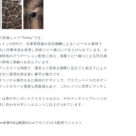
袖シャツ"Tonky"です。
トン100%で、兵庫県西脇の旧式織機によるヘビーネル素材で
共に20番単糸を使用し特殊ドビー織りにて仕上げられています。オ
物特有のグラデーション配色に加え、表裏ドビー織りによる凹凸感
の表情と肌触りを生んでいます。
ンカラーも特徴で、通常エリ形状を開襟に見立てた前立てにより
ばずに着用出来る使い勝手が魅力です。
リジナル製作された独自のデザインで、ブラウンベースのボディ
ラックカラーと適度な高級感もあり、このシャツに非常にマッチし
は着やすいボックススタイルながら、ややスッキリとアレンジが
常に合わせやすいシルエットに仕上げられています。
m体重60kg胸囲92cmでサイズ14.5着用でジャスト