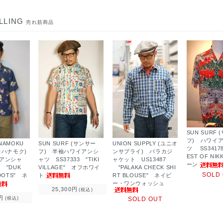
LLING
売れ筋商品
SUN SURF
フ) ハワイ
SUN SURF (サンサー
UNION SUPPLY (ユニオ
ANAMOKU
ツ SS34178
フ) 半袖ハワイアンシ
ンサプライ) パラカジ
カハナモク)
EST OF NI
ャツ SS37333 "TIKI
ャケット US13487
アンシャ
ーン
VILLAGE" オフホワイ
"PALAKA CHECK SHI
7 "DUK
SOLD
ト
RT BLOUSE" ネイビ
-DOTS" ネ
ー・ワンウォッシュ
25,300円
(税込)
円
SOLD OUT
(税込)