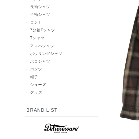
長袖シャツ
半袖シャツ
ロンT
7分袖Tシャツ
Tシャツ
アロハシャツ
ボウリングシャツ
ポロシャツ
パンツ
帽子
シューズ
グッズ
BRAND LIST
7分袖Tシャツ
半袖シャツ
長袖シャツ
ポロシャツ
スウェット
アウター
シューズ
Tシャツ
パンツ
グッズ
ロンT
帽子