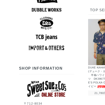
アロハシャツ
半袖シャツ
ポロシャツ
長袖シャツ
スウェット
アウター
Tシャツ
ベスト
パンツ
ニット
ロンT
TOP SE
7分袖Tシャツ
アロハシャツ
半袖シャツ
長袖シャツ
ポロシャツ
スウェット
アウター
シューズ
Tシャツ
パンツ
グッズ
ロンT
帽子
スウェット
半袖シャツ
長袖シャツ
アウター
Tシャツ
パンツ
ベスト
グッズ
ロンT
帽子
長袖シャツ
アウター
ベスト
パンツ
グッズ
帽子
7分袖Tシャツ
半袖シャツ
長袖シャツ
スウェット
アウター
シューズ
Tシャツ
ニット
パンツ
グッズ
ロンT
帽子
DUKE KAH
SHOP INFORMATION
(デューク・
半袖ハワイ
ツ DK3867
E'S POLKA
イビー
21,780
〒712-8034