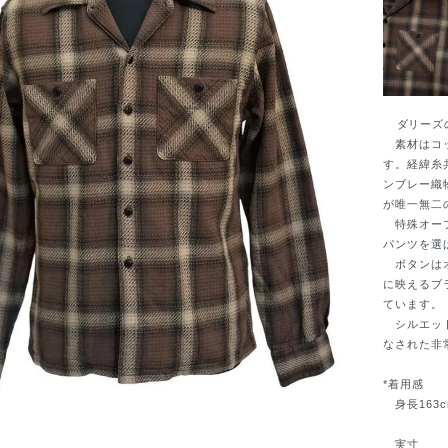
ダリーズの長
素材はコッ
す。経緯糸
ンブレー織
が唯一無二
特殊オープ
パンツを選
ボタンはオ
に映えるブ
ています。
シルエット
なされた非
*着用感
身長163c
実寸