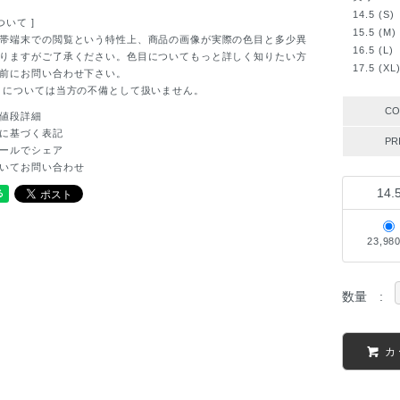
14.5 (S)
ついて ]
15.5 (M
帯端末での閲覧という特性上、商品の画像が実際の色目と多少異
16.5 (L
りますがご了承ください。色目についてもっと詳しく知りたい方
17.5 (X
前にお問い合わせ下さい。
目については当方の不備として扱いません。
CO
値段詳細
に基づく表記
PR
ールでシェア
いてお問い合わせ
14.
23,98
数量 :
カ