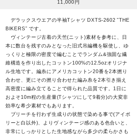
11,000円
デラックスウエアの半袖Tシャツ DXTS-2602 "THE
BIKERS" です。
ヴィンテージ古着の天竺(ニット)素材を参考に、日
本に数台を残すのみとなった旧式吊編機を駆使し、ゆ
っくりと極限の密度で編むことでランダム&強固な繊
維構造を作り出したコットン100%の12.5ozオリジナ
ル生地です。編糸にアメリカコットン20番を2本撚り
合わせ、更にその撚り合わせた編み糸を2本引き揃え
高密度に編み立てることで得られた品質です。1日に
およそ10m程の生産量(Tシャツにして9着分)の大変非
効率な希少素材でもあります。
ブリーチを行わず生成りの状態で染める事で(アイボ
リーと白以外)、よりヴィンテージ感のある色合いと、
非常にしっかりとした生地感ながら多少の柔らかさも