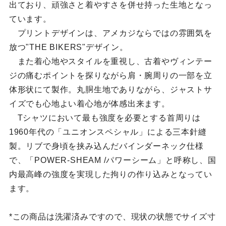
出ており、頑強さと着やすさを併せ持った生地となっ
ています。
プリントデザインは、アメカジならではの雰囲気を
放つ"THE BIKERS"デザイン。
また着心地やスタイルを重視し、古着やヴィンテー
ジの痛むポイントを探りながら肩・腕周りの一部を立
体形状にて製作。丸胴生地でありながら、ジャストサ
イズでも心地よい着心地が体感出来ます。
Tシャツにおいて最も強度を必要とする首周りは
1960年代の「ユニオンスペシャル」による三本針縫
製。リブで身頃を挟み込んだバインダーネック仕様
で、「POWER-SHEAM /パワーシーム」と呼称し、国
内最高峰の強度を実現した拘りの作り込みとなってい
ます。
*この商品は洗濯済みですので、現状の状態でサイズ寸