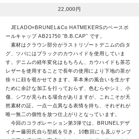
22,000円
JELADO×BRUNEL&Co HATMEKERSのベースボ
ールキャップ AB21750 "B.B.CAP" です。
素材はクラウン部分がラストリゾートデニムの白タ
グ、ツバにはブラックのカウハイドを使用していま
す。デニムの経年変化はもちろん、カウハイドも茶芯
レザーを使用することで長年の使用により下地の茶が
徐々に顔を覗かせてきます。革本来の風合いを生かす
ために余計な加工を行っておらず、色むらやシミ、小
傷、シワが見られる場合がありますが、これこそが天
然素材の証。一点一点異なる表情を持ち、それぞれが
唯一無二の個性を放つ仕上がりとなっています。
今回のコラボレーション第3弾では、BRUNELデザ
イナー藤田氏自ら型紙を引き、10数回にも及ぶサンプ