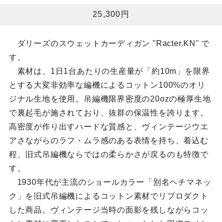
25,300円
ダリーズのスウェットカーディガン "Racter.KN" で
す。
素材は、1日1台あたりの生産量が「約10m」を限界
とする大変非効率な編機によるコットン100%のオリ
ジナル生地を使用。吊編機限界密度の20ozの極厚生地
で裏起毛が施されており、抜群の保温性を誇ります。
高密度が作り出すハードな質感と、ヴィンテージウエ
アさながらのラフ・ムラ感のある表情を持ち、着込む
程、旧式吊編機ならではの柔らかさが戻るのも特徴で
す。
1930年代が主流のショールカラー「別名ヘチマネッ
ク」を旧式吊編機によるコットン素材でリプロダクト
した商品。ヴィンテージ当時の面影を残しながらコッ