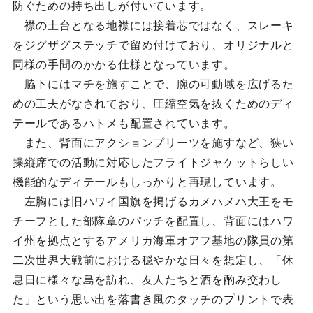
防ぐための持ち出しが付いています。
襟の土台となる地襟には接着芯ではなく、スレーキ
をジグザグステッチで留め付けており、オリジナルと
同様の手間のかかる仕様となっています。
脇下にはマチを施すことで、腕の可動域を広げるた
めの工夫がなされており、圧縮空気を抜くためのディ
テールであるハトメも配置されています。
また、背面にアクションプリーツを施すなど、狭い
操縦席での活動に対応したフライトジャケットらしい
機能的なディテールもしっかりと再現しています。
左胸には旧ハワイ国旗を掲げるカメハメハ大王をモ
チーフとした部隊章のパッチを配置し、背面にはハワ
イ州を拠点とするアメリカ海軍オアフ基地の隊員の第
二次世界大戦前における穏やかな日々を想定し、「休
息日に様々な島を訪れ、友人たちと酒を酌み交わし
た」という思い出を落書き風のタッチのプリントで表