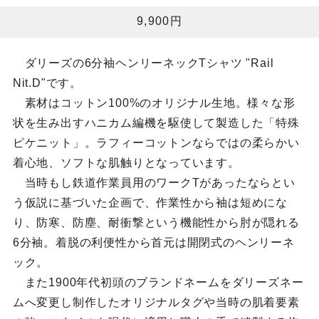
9,900円
ダリーズの6分袖ヘンリーネックTシャツ "Rail
Nit.D"です。
素材はコットン100%のオリジナル生地。様々な形
状を生み出すハニカム編機を駆使して製造した「特殊
ピケニット」。ラフィーコットンならではの柔らかい
着心地、ソフトな肌触りとなっています。
当時もし鉄道作業員用のワークTがあったならとい
う仮説に基づいた企画で、作業性から袖は短めにな
り、防寒、防塵、耐衝撃という機能性から肘が隠れる
6分袖。着脱の利便性から首元は開閉式のヘンリーネ
ック。
また1900年代初頭のブランドネームをダリーズネー
ムへ変更し制作したオリジナルタグや当時の肌着要素