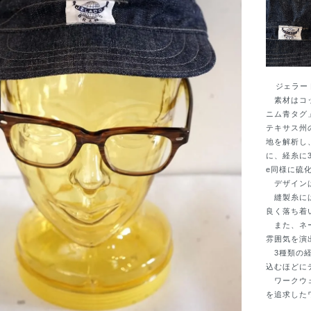
ジェラードのワ
素材はコッ
ニム青タグ
テキサス州
地を解析し
に、経糸に
e同様に硫
デザインは
縫製糸には
良く落ち着
また、ネー
雰囲気を演
3種類の経
込むほどに
ワークウェ
を追求した