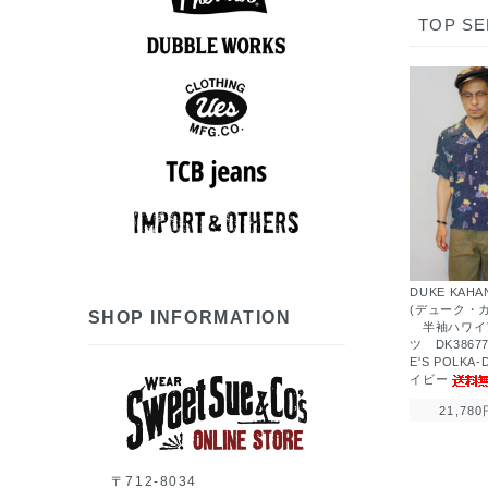
TOP SE
アロハシャツ
半袖シャツ
ポロシャツ
長袖シャツ
スウェット
アウター
Tシャツ
ベスト
パンツ
ニット
ロンT
7分袖Tシャツ
アロハシャツ
半袖シャツ
長袖シャツ
ポロシャツ
スウェット
アウター
シューズ
Tシャツ
パンツ
グッズ
ロンT
帽子
スウェット
半袖シャツ
長袖シャツ
アウター
Tシャツ
パンツ
ベスト
グッズ
ロンT
帽子
長袖シャツ
アウター
ベスト
パンツ
グッズ
帽子
7分袖Tシャツ
半袖シャツ
長袖シャツ
スウェット
アウター
シューズ
Tシャツ
ニット
パンツ
グッズ
ロンT
帽子
DUKE KAH
(デューク・
SHOP INFORMATION
半袖ハワイ
ツ DK3867
E'S POLKA
イビー
21,780
〒712-8034