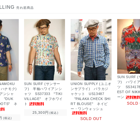
LLING
売れ筋商品
SUN SURF
フ) ハワイ
SUN SURF (サンサー
UNION SUPPLY (ユニオ
ANAMOKU
ツ SS34178
フ) 半袖ハワイアンシ
ンサプライ) パラカジ
カハナモク)
EST OF NI
ャツ SS37333 "TIKI
ャケット US13487
アンシャ
ーン
VILLAGE" オフホワイ
"PALAKA CHECK SHI
7 "DUK
SOLD
ト
RT BLOUSE" ネイビ
-DOTS" ネ
ー・ワンウォッシュ
25,300円
(税込)
円
SOLD OUT
(税込)