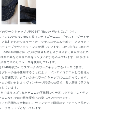
ークキャップ JP02647 "Buddy Work Cap" です。
トン100%の10.5oz右綾インディゴデニム。「ラストリゾートデ
」と銘打たれたジェラードオリジナルのデニム生地で、アメリカ・
のディープサウスコットンを使用しています。1940年代のLeeの生
、Lee特有の雨が降った様な縦落ち感を分かりやすく表現するため
3種類の異なる太さの糸をランダムに打ち込んでいます。緯糸はLe
化染料で染めたグレー糸を使用しています。
1940年代のハウスマークのワークキャップをベースに製作。
グレーの糸を使用することにより、インディゴデニムとの相性も
いた雰囲気で、クラシカルなワークキャップに仕上がっています。
ムの縫い付け方もヴィンテージ同様の仕様で、良い意味でラフな
出しています。
糸で織り上げられたデニムの不規則なタテ落ちやアタリなど使い
デニムならではの経年変化もお楽しみいただけます。
アの雰囲気を大切にし、ヴィンテージ同様のディテールと風合い
ワークキャップとなっています。