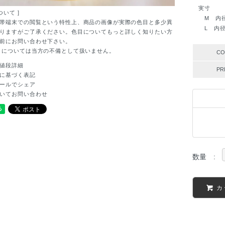
実寸
ついて ]
M 内径 約
帯端末での閲覧という特性上、商品の画像が実際の色目と多少異
L 内径 約
りますがご了承ください。色目についてもっと詳しく知りたい方
前にお問い合わせ下さい。
目については当方の不備として扱いません。
CO
値段詳細
PR
に基づく表記
ールでシェア
いてお問い合わせ
数量 :
カ