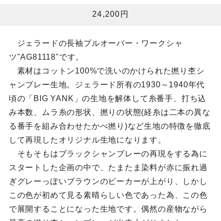
24,200円
ジェラードの長袖プルオーバー・ワークシャ
ツ"AG81118"です。
素材はコットン100%で洗いのかけられた撚り杢シ
ャンブレー生地。ジェラード所有の1930～1940年代
頃の「BIG YANK」の生地を解体して糸番手、打ち込
み本数、ムラ糸の形状、撚りの状態(経糸は二本の異な
る番手を組み合わせたかべ撚り)など生地の特徴を徹底
して再現したオリジナル生地になります。
そもそもはブラックシャンブレーの再現をする為に
スタートした企画の中で、たまたま染料が赤に振れ過
ぎグレーっぽいブラウンのビーカーが上がり、しかし
この色が初めて見る素晴らしい色であった為、この色
で展開することになった生地です。偶然の産物ながら