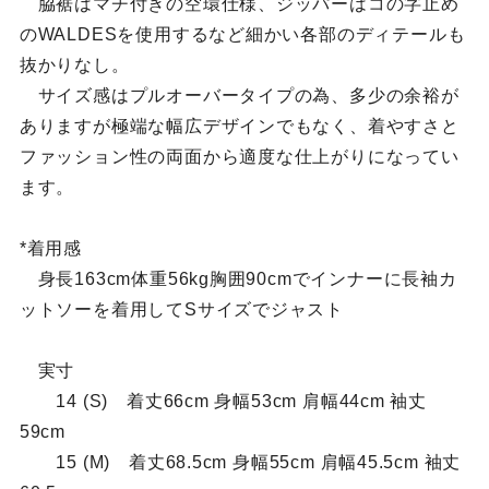
脇裾はマチ付きの空環仕様、ジッパーはコの字止め
のWALDESを使用するなど細かい各部のディテールも
抜かりなし。
サイズ感はプルオーバータイプの為、多少の余裕が
ありますが極端な幅広デザインでもなく、着やすさと
ファッション性の両面から適度な仕上がりになってい
ます。
*着用感
身長163cm体重56kg胸囲90cmでインナーに長袖カ
ットソーを着用してSサイズでジャスト
実寸
14 (S) 着丈66cm 身幅53cm 肩幅44cm 袖丈
59cm
15 (M) 着丈68.5cm 身幅55cm 肩幅45.5cm 袖丈