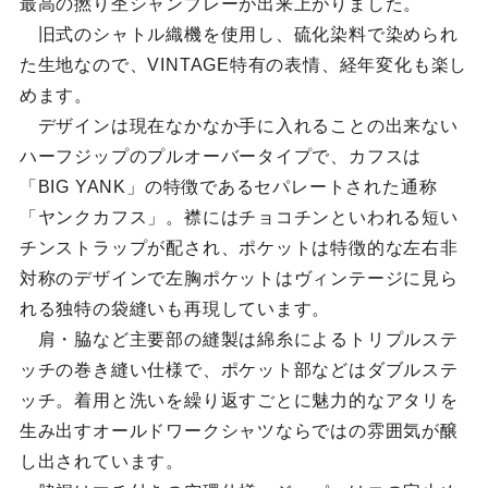
最高の撚り杢シャンブレーが出来上がりました。
旧式のシャトル織機を使用し、硫化染料で染められ
た生地なので、VINTAGE特有の表情、経年変化も楽し
めます。
デザインは現在なかなか手に入れることの出来ない
ハーフジップのプルオーバータイプで、カフスは
「BIG YANK」の特徴であるセパレートされた通称
「ヤンクカフス」。襟にはチョコチンといわれる短い
チンストラップが配され、ポケットは特徴的な左右非
対称のデザインで左胸ポケットはヴィンテージに見ら
れる独特の袋縫いも再現しています。
肩・脇など主要部の縫製は綿糸によるトリプルステ
ッチの巻き縫い仕様で、ポケット部などはダブルステ
ッチ。着用と洗いを繰り返すごとに魅力的なアタリを
生み出すオールドワークシャツならではの雰囲気が醸
し出されています。