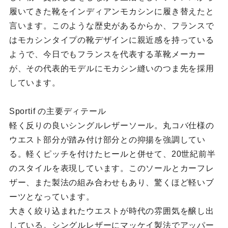
履いてきた靴をインディアンモカシンに履き替えたと
言います。このような歴史があるからか、フランスで
はモカシンタイプの靴デザインに親近感を持っている
ようで、今日でもフランスを代表する革靴メーカー
が、その代表的モデルにモカシン縫いのつま先を採用
しています。
Sportif の主要ディテール
軽く反りの良いシングルレザーソール。丸コバ仕様の
ウエスト部分が踏み付け部分との抑揚を強調してい
る。軽くピッチを付けたヒールと併せて、20世紀前半
のスタイルを表現しています。このソールとカーフレ
ザー、また製法の組み合わせもあり、驚くほど軽いブ
ーツとなっています。
大きく絞り込まれたウエストが時代の雰囲気を醸し出
している。シングルレザーにマッケイ製法でアッパー