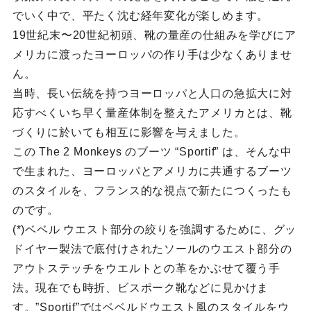
でいく中で、平たく沈む経年変化が楽しめます。
19世紀末〜20世紀初頭、靴の量産の仕組みを学びにア
メリカに渡ったヨーロッパの作り手は少なくありませ
ん。
当時、長い伝統を持つヨーロッパと人口の急拡大に対
応すべくいち早く量産体制を整えたアメリカとは、靴
づくりに於いても相互に影響を与えました。
この The 2 Monkeys のブーツ “Sportif” は、そんな中
で生まれた、ヨーロッパとアメリカに共通するブーツ
のスタイルを、フランス的な視点で新たにつくったも
のです。
(*)ベベル ウエスト部分の絞りを強調するために、グッ
ドイヤー製法で底付けされたソールのウエスト部分の
アウトステッチをウエルトとの革をかぶせて覆う手
法。現在でも時折、ビスポーク靴などに見かけま
す。”Sportif”ではベベルドウエスト風のスタイルをウ