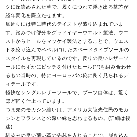
クに丘染めされた革で、履くにつれて浮き出る茶芯が
経年変化を際立たせます。
底周りには特に時代のテイストが盛り込まれていま
す。踏みつけ部分をグッドイヤーウエルト製法、ウエ
ストからヒールをマッケイ製法とすることで、ウエス
トを絞り込んでベベル(*)したスペードタイプソールの
スタイルを再現しているのです。反りの良いレザーソ
ールにわずかにピッチを付けたヒール(**)を組み合わせ
るもの当時の、特にヨーロッパの靴に良く見られるデ
ィテールです。
軽快なシングルレザーソールで、ブーツ自体は、驚く
ほど軽く仕上っています。
つま先のモカシン縫いは、アメリカ大陸先住民のモカ
シンとフランスとの深い縁を思わせるもの。(詳細は後
述)
馴染みの良い薄い革の先芯を入れることで、履き込ん