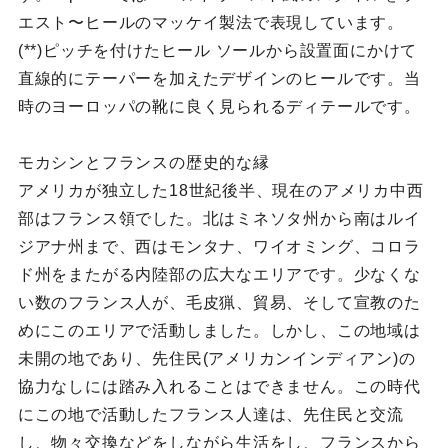
エスト〜ヒールのマッケイ製法で表現しています。
(**)ピッチを付けたヒール ソールから設置面にかけて
直線的にテーパーを加えたデザインのヒールです。当
時のヨーロッパの靴に良く見られるディテールです。
モカシンとフランスの歴史的な縁
アメリカが独立した18世紀後半、現在のアメリカ中西
部はフランス領でした。北はミネソタ州から南はルイ
ジアナ州まで、西はモンタナ、ワイオミング、コロラ
ド州をまたがる内陸部の広大なエリアです。少なくな
い数のフランス人が、毛皮猟、貿易、そして宣教のた
めにこのエリアで活動しました。しかし、この地域は
未開の地であり、先住民(アメリカンインディアン)の
協力なしには踏み入れることはできません。この時代
にこの地で活動したフランス人達は、先住民と交流
し、物々交換などをしながら生活をし、フランスから