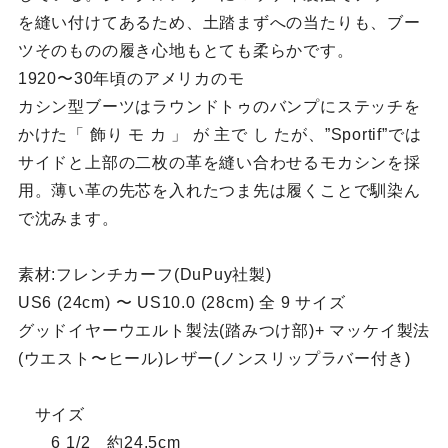
を縫い付けてあるため、土踏まずへの当たりも、ブー
ツそのものの履き心地もとても柔らかです。
1920〜30年頃のアメリカのモ
カシン型ブーツはラウンドトゥのバンプにステッチを
かけた「 飾り モ カ 」 が 主で し たが、”Sportif”では
サイドと上部の二枚の革を縫い合わせるモカシンを採
用。薄い革の先芯を入れたつま先は履くことで馴染ん
で沈みます。
素材:フレンチカーフ(DuPuy社製)
US6 (24cm) 〜 US10.0 (28cm) 全 9 サイズ
グッドイヤーウエルト製法(踏みつけ部)+ マッケイ製法
(ウエスト〜ヒール)レザー(ノンスリップラバー付き)
サイズ
6 1/2 約24.5cm