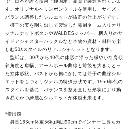
で、日本が誇る技術「純国産」品質で製造されていま
す。オリジナルへリンボンウールを使用し、サイズ・
バランス調整したシルエットが抜群の仕上がりです。
椰子の実を削り出して製造した彫刻ネーム入りオリ
ジナルナットボタンやWALDESジッパー、柄入りのサ
イドアジャスターバックルなど本物の資材・材料で楽
しむ50sスタイルのリアルジャケットとなります。
型紙は、30代から40代の体形に沿った緩やかな肩傾
斜角度と肩幅、アームホール曲線と前後を大きくとっ
た立体形状、バストから裾にかけては若干の曲線シル
エットをもつオリジナルの特殊形状です。1950年代の
スタイルを基に、バランスを整え直した形状により動
き易くかつ綺麗なシルエットが体感出来ます。
*着用感
身長163cm体重56kg胸囲90cmでインナーに長袖カ