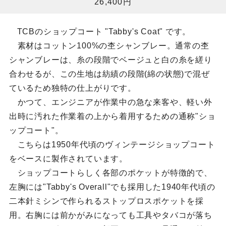
26,400円
TCBのショップコート "Tabby's Coat" です。
素材はコットン100%の杢シャンブレー。通常の杢
シャンブレーは、糸の段階でベージュと白の糸を縒り
合わせるが、この生地は紡績の段階(綿の状態)で混ぜ
ているため独特の仕上がりです。
かつて、エンジニアが作業中の急な来客や、軽い外
出時に汚れた作業着の上から着用するための通称"ショ
ップコート"。
こちらは1950年代頃のヴィンテージショップコート
をベースに製作されています。
ショップコートらしく各部のポケットが特徴的で、
左胸には"Tabby's Overall"でも採用した1940年代頃の
二本針ミシンで作られるストップロスポケットを採
用。右胸には前かがみになっても工具やタバコが落ち