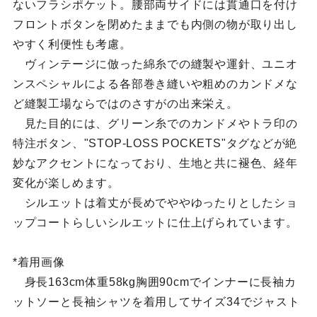
ないフラシポケット。腰部両サイドには貫通口を付け
フロントボタンを閉めたままでも内側の物が取り出し
やすく利便性も考慮。
ヴィンテージに倣った綿糸での縫製や運針、ユニオ
ンスペシャルによる各部巻き縫いや粗めのカンドメな
ど縫製工場ならではのさすがの出来栄え。
見た目的には、グリーン糸でのカンドメやトラ印の
特注ボタン、"STOP-LOSS POCKETS"タグなどが絶
妙なアクセントになっており、生地と共に褪色、経年
変化が楽しめます。
シルエットは着丈が長めでややゆったりとしたショ
ップコートらしいシルエットに仕上げられています。
*着用画像
身長163cm体重58kg胸囲90cmでインナーに長袖カ
ットソーと長袖シャツを着用してサイズ34でジャスト