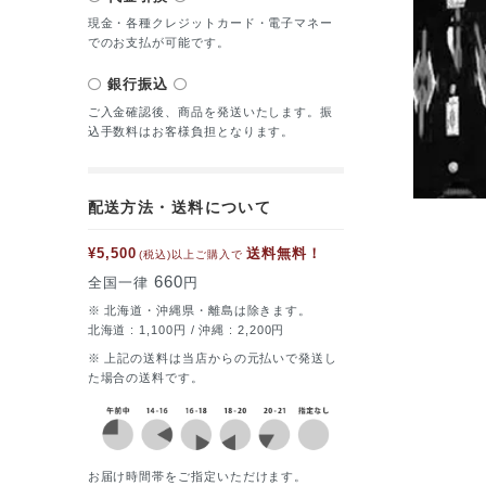
現金・各種クレジットカード・電子マネー
でのお支払が可能です。
銀行振込
ご入金確認後、商品を発送いたします。振
込手数料はお客様負担となります。
配送方法・送料について
¥5,500
送料無料！
(税込)以上ご購入で
660
全国一律
円
※ 北海道・沖縄県・離島は除きます。
北海道 : 1,100円 / 沖縄 : 2,200円
※ 上記の送料は当店からの元払いで発送し
た場合の送料です。
お届け時間帯をご指定いただけます。