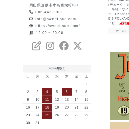
(デューク・
岡山県倉敷市水島西栄町8-1
半袖ハワイ
086-442-9981
ツ DK3867
E'S POLKA
info@sweet-sue.com
イビー
https://sweet-sue.com/
21,780
12:00 ~ 20:00
2026年8月
日
月
火
水
木
金
土
1
2
3
4
5
6
7
8
9
10
11
12
13
14
15
16
17
18
19
20
21
22
23
24
25
26
27
28
29
30
31