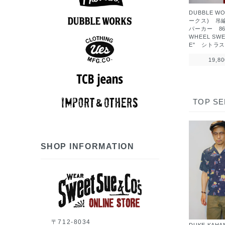
DUBBLE W
アロハシャツ
半袖シャツ
ポロシャツ
長袖シャツ
スウェット
アウター
Tシャツ
ベスト
パンツ
ニット
ロンT
ークス) 吊
パーカー 86
7分袖Tシャツ
アロハシャツ
半袖シャツ
長袖シャツ
ポロシャツ
スウェット
アウター
シューズ
Tシャツ
パンツ
グッズ
ロンT
帽子
WHEEL SWE
E" シトラ
19,8
スウェット
半袖シャツ
長袖シャツ
アウター
Tシャツ
パンツ
ベスト
グッズ
ロンT
帽子
長袖シャツ
アウター
ベスト
パンツ
グッズ
帽子
TOP SE
7分袖Tシャツ
半袖シャツ
長袖シャツ
スウェット
アウター
シューズ
Tシャツ
ニット
パンツ
グッズ
ロンT
帽子
SHOP INFORMATION
〒712-8034
DUKE KAH