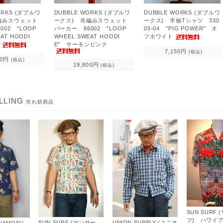
ORKS (ダブルワ
DUBBLE WORKS (ダブルワ
DUBBLE WORKS (ダブルワ
編みスウェット
ークス) 吊編みスウェット
ークス) 半袖Tシャツ 330
002 "LOOP
パーカー 86002 "LOOP
05-04 "PIG POWER" オ
AT HOODI
WHEEL SWEAT HOODI
フホワイト
ス
E" サーモンピンク
7,150円
(税込)
00円
(税込)
19,800円
(税込)
LLING
売れ筋商品
SUN SURF
フ) ハワイ
SUN SURF (サンサー
UNION SUPPLY (ユニオ
ANAMOKU