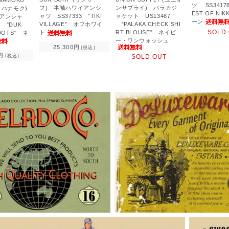
ツ SS34178
フ) 半袖ハワイアンシ
ンサプライ) パラカジ
カハナモク)
EST OF NI
ャツ SS37333 "TIKI
ャケット US13487
アンシャ
ーン
VILLAGE" オフホワイ
"PALAKA CHECK SHI
7 "DUK
SOLD
ト
RT BLOUSE" ネイビ
-DOTS" ネ
ー・ワンウォッシュ
25,300円
(税込)
円
SOLD OUT
(税込)