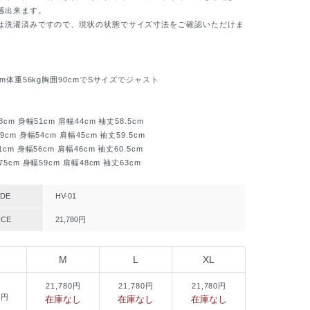
感出来ます。
洗濯済みですので、現状の状態でサイズ寸法をご確認いただけま
m体重56kg胸囲90cmでSサイズでジャスト
m 身幅51cm 肩幅44cm 袖丈58.5cm
m 身幅54cm 肩幅45cm 袖丈59.5cm
m 身幅56cm 肩幅46cm 袖丈60.5cm
cm 身幅59cm 肩幅48cm 袖丈63cm
DE
HV-01
ICE
21,780円
M
L
XL
21,780円
21,780円
21,780円
0円
在庫なし
在庫なし
在庫なし