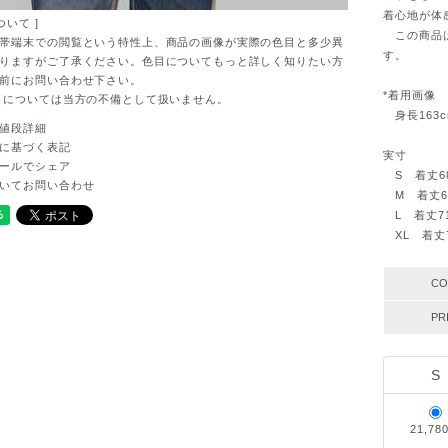
着心地が体
ついて ]
この商品は
帯端末での閲覧という特性上、商品の画像が実際の色目と多少異
す。
りますがご了承ください。色目についてもっと詳しく知りたい方
前にお問い合わせ下さい。
*着用画像
目については当方の不備として扱いません。
身長163c
値段詳細
に基づく表記
実寸
ールでシェア
S 着丈68c
いてお問い合わせ
M 着丈69c
L 着丈71c
XL 着丈75
CO
PR
S
21,78