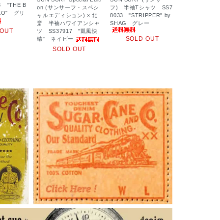
 "THE B
on (サンサーフ・スペシ
フ) 半袖Tシャツ SS7
KKO" グリ
ャルエディション) × 北
8033 "STRIPPER" by
斎 半袖ハワイアンシャ
SHAG グレー
 OUT
ツ SS37917 "凱風快
SOLD OUT
晴" ネイビー
SOLD OUT