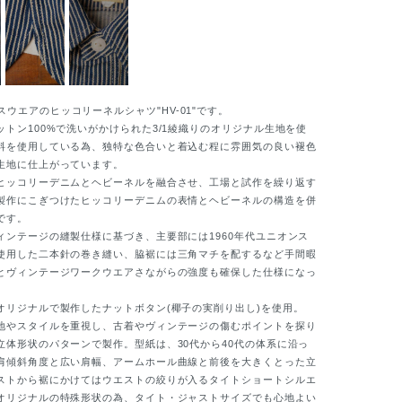
ウエアのヒッコリーネルシャツ"HV-01"です。
トン100%で洗いがかけられた3/1綾織りのオリジナル生地を使
料を使用している為、独特な色合いと着込む程に雰囲気の良い褪色
生地に仕上がっています。
ッコリーデニムとヘビーネルを融合させ、工場と試作を繰り返す
製作にこぎつけたヒッコリーデニムの表情とヘビーネルの構造を併
です。
ンテージの縫製仕様に基づき、主要部には1960年代ユニオンス
使用した二本針の巻き縫い、脇裾には三角マチを配するなど手間暇
とヴィンテージワークウエアさながらの強度も確保した仕様になっ
リジナルで製作したナットボタン(椰子の実削り出し)を使用。
やスタイルを重視し、古着やヴィンテージの傷むポイントを探り
立体形状のパターンで製作。型紙は、30代から40代の体系に沿っ
肩傾斜角度と広い肩幅、アームホール曲線と前後を大きくとった立
ストから裾にかけてはウエストの絞りが入るタイトショートシルエ
オリジナルの特殊形状の為、タイト・ジャストサイズでも心地よい