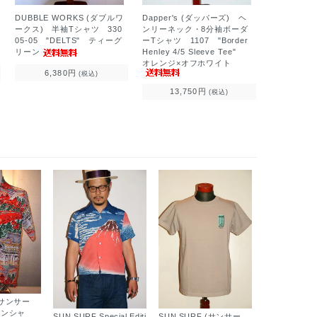
Dapper's (ダッパーズ) ヘ
DUBBLE WORKS (ダブルワ
ンリーネック・8分袖ボーダ
ークス) 半袖Tシャツ 330
ーTシャツ 1107 "Border
05-05 "DELTS" ティーグ
Henley 4/5 Sleeve Tee"
リーン
オレンジ×オフホワイト
6,380円
(税込)
13,750円
(税込)
 (サンサー
アンシャ
SUN SURF Special Editi
SUN SURF (サンサー