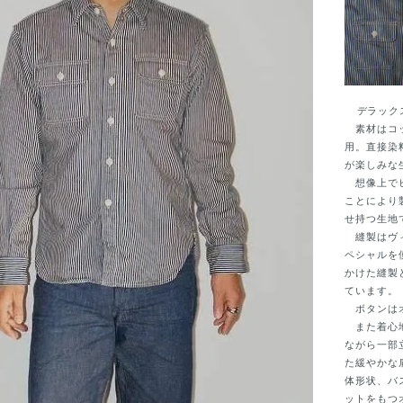
デラックス
素材はコッ
用。直接染
が楽しみな
想像上でヒ
ことにより
せ持つ生地
縫製はヴィ
ペシャルを
かけた縫製
ています。
ボタンはオ
また着心地
ながら一部
た緩やかな
体形状、バ
ットをもつ