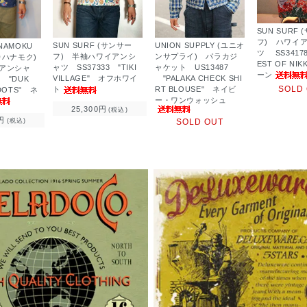
SUN SURF
フ) ハワイ
SUN SURF (サンサー
UNION SUPPLY (ユニオ
ANAMOKU
ツ SS34178
フ) 半袖ハワイアンシ
ンサプライ) パラカジ
カハナモク)
EST OF NI
ャツ SS37333 "TIKI
ャケット US13487
アンシャ
ーン
VILLAGE" オフホワイ
"PALAKA CHECK SHI
7 "DUK
SOLD
ト
RT BLOUSE" ネイビ
-DOTS" ネ
ー・ワンウォッシュ
25,300円
(税込)
円
SOLD OUT
(税込)