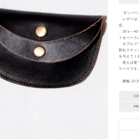
ダッパーズ
レザーは、
定。
30’s～
トをベース
ダブルフラ
割れスナッ
を与えてく
使えば使う
ケースです
横幅 10.5
CO
PR