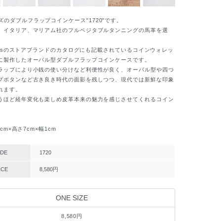
のダブルフラップコインケース"1720"です。
イタリア、マリアム社のフルベジタブルタンニングの馬革を選
40’sのストアブランドのカタログにも記載されているコインウォレッ
に製作したオーバル型ダブルフラップコインケースです。
ップにより小銭の使い分けなど利便性が良く、オーバル型や四つ
プボタンなど古き良き時代の面影を残しつつ、現代では新鮮な印象
れます。
ほど経年変化も楽しめ皮革本来の魅力を感じさせてくれるコイン
。
cm×高さ7cm×幅1cm
DE
1720
ICE
8,580円
ONE SIZE
8,580円