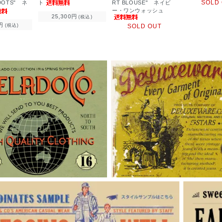
SOLD
ト
RT BLOUSE" ネイビ
-DOTS" ネ
ー・ワンウォッシュ
25,300円
(税込)
円
SOLD OUT
(税込)