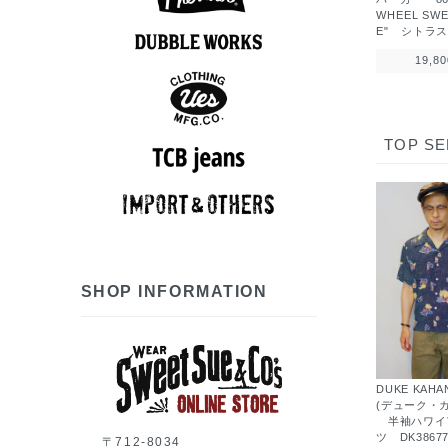
WHEEL SWE
アロハシャツ
半袖シャツ
ポロシャツ
長袖シャツ
スウェット
アウター
Tシャツ
ベスト
パンツ
ニット
ロンT
E" シトラ
19,8
7分袖Tシャツ
アロハシャツ
半袖シャツ
長袖シャツ
ポロシャツ
スウェット
アウター
シューズ
Tシャツ
パンツ
グッズ
ロンT
帽子
TOP SE
スウェット
半袖シャツ
長袖シャツ
アウター
Tシャツ
パンツ
ベスト
グッズ
ロンT
帽子
長袖シャツ
アウター
ベスト
パンツ
グッズ
帽子
7分袖Tシャツ
半袖シャツ
長袖シャツ
スウェット
アウター
シューズ
Tシャツ
ニット
パンツ
グッズ
ロンT
帽子
SHOP INFORMATION
DUKE KAH
(デューク・
半袖ハワイ
ツ DK3867
〒712-8034