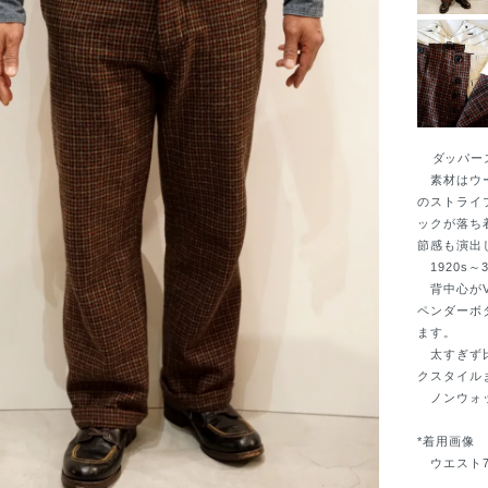
ダッパーズ
素材はウール
のストライ
ックが落ち
節感も演出
1920s
背中心がV
ペンダーボ
ます。
太すぎず比
クスタイル
ノンウォッ
*着用画像
ウエスト79