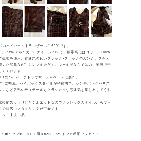
のハイバックトラウザース"1600"です。
73%,アルパカ7%,ナイロン20%で、腰帯裏にはコットン100%
プ生地を使用。雰囲気の良いブラック×ブリックのガンクラブチェ
着いた印象ながらシンプル過ぎず、ウール混ならではの生地感で季
してくれます。
～30sのハイバックトラウザースをベースに製作。
字に割れたハイバックスタイルが特徴的で、シンチバックやサス
タンなど各部のディテールもクラシカルな雰囲気を醸し出してくれ
較的スッキリしたシルエットなのでクラシックスタイルからワー
まで幅広いスタイリングが可能です。
シュ未洗い品。
cmヒップ90cmモモ周り53cmで30インチ着用でジャスト