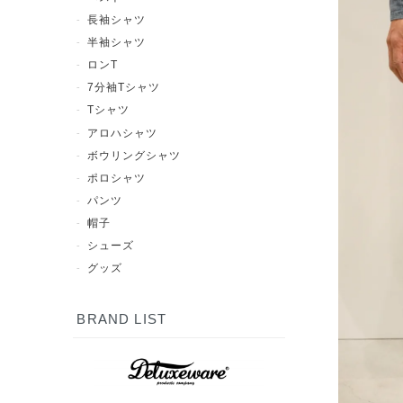
長袖シャツ
半袖シャツ
ロンT
7分袖Tシャツ
Tシャツ
アロハシャツ
ボウリングシャツ
ポロシャツ
パンツ
帽子
シューズ
グッズ
BRAND LIST
7分袖Tシャツ
半袖シャツ
長袖シャツ
ポロシャツ
スウェット
アウター
シューズ
Tシャツ
パンツ
グッズ
ロンT
帽子