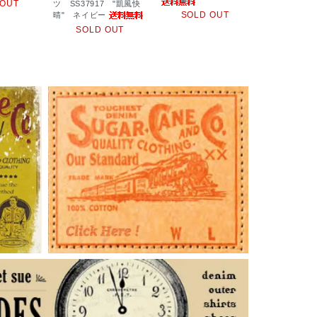
 OUT
ツ SS37917 "凱風快
SOLD OUT
晴" ネイビー
SOLD OUT