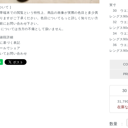
実寸
ついて ]
30 ウエスト
帯端末での閲覧という特性上、商品の画像が実際の色目と多少異
レングス90
りますがご了承ください。色目についてもっと詳しく知りたい方
32 ウエスト
前にお問い合わせ下さい。
レングス90
目については当方の不備として扱いません。
34 ウエスト
値段詳細
レングス90
に基づく表記
36 ウエスト
ールでシェア
レングス90
いてお問い合わせ
CO
PR
30
31,79
在庫
数量 :