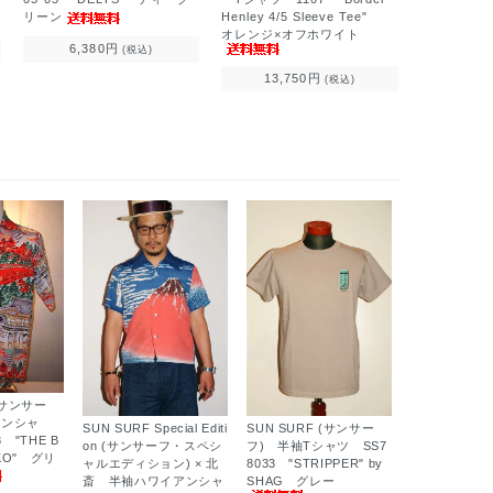
Henley 4/5 Sleeve Tee"
リーン
オレンジ×オフホワイト
6,380円
(税込)
13,750円
(税込)
 (サンサー
アンシャ
SUN SURF Special Editi
SUN SURF (サンサー
 "THE B
on (サンサーフ・スペシ
フ) 半袖Tシャツ SS7
KKO" グリ
ャルエディション) × 北
8033 "STRIPPER" by
斎 半袖ハワイアンシャ
SHAG グレー