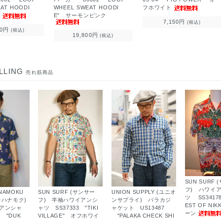
AT HOODI
WHEEL SWEAT HOODI
フホワイト
ス
E" サーモンピンク
7,150円
(税込)
00円
(税込)
19,800円
(税込)
LLING
売れ筋商品
SUN SURF
フ) ハワイ
SUN SURF (サンサー
UNION SUPPLY (ユニオ
ANAMOKU
ツ SS34178
フ) 半袖ハワイアンシ
ンサプライ) パラカジ
カハナモク)
EST OF NI
ャツ SS37333 "TIKI
ャケット US13487
アンシャ
ーン
VILLAGE" オフホワイ
"PALAKA CHECK SHI
7 "DUK