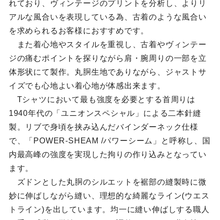
れており、ヴィンテージのプリントを分析し、よりリ
アルな風合いを表現している為、古着のような風合い
を求められるお客様におすすめです。
また着心地やスタイルを重視し、古着やヴィンテー
ジの痛むポイントを探りながら肩・腕周りの一部を立
体形状にて製作。丸胴生地でありながら、ジャストサ
イズでも心地よい着心地が体感出来ます。
Tシャツにおいて最も強度を必要とする首周りは
1940年代の「ユニオンスペシャル」による二本針縫
製。リブで身頃を挟み込んだバインダーネック仕様
で、「POWER-SHEAM /パワーシーム」と呼称し、国
内最高峰の強度を実現した拘りの作り込みとなってい
ます。
ズドンとした丸胴のシルエットを裾部の縫製時に微
妙に伸ばしながら縫い、理想的な綺麗なライン(ウエス
トライン)を出しています。均一に縫い伸ばしする職人