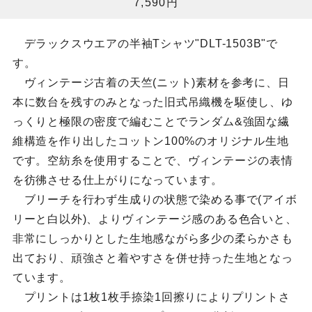
7,590円
デラックスウエアの半袖Tシャツ"DLT-1503B"で
す。
ヴィンテージ古着の天竺(ニット)素材を参考に、日
本に数台を残すのみとなった旧式吊織機を駆使し、ゆ
っくりと極限の密度で編むことでランダム&強固な繊
維構造を作り出したコットン100%のオリジナル生地
です。空紡糸を使用することで、ヴィンテージの表情
を彷彿させる仕上がりになっています。
ブリーチを行わず生成りの状態で染める事で(アイボ
リーと白以外)、よりヴィンテージ感のある色合いと、
非常にしっかりとした生地感ながら多少の柔らかさも
出ており、頑強さと着やすさを併せ持った生地となっ
ています。
プリントは1枚1枚手捺染1回擦りによりプリントさ