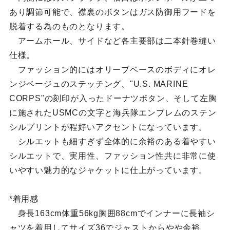
あり調節可能で、襟裏のボタンはガス防御用フードを
脱着する為のものとなります。
アームホール、サイドなど各主要部は二本針巻縫い
仕様。
ファッション的にはオリーブベースのボディにオレ
ンジベージュのステッチング、"U.S. MARINE
CORPS"の刻印が入ったドーナツボタン、そして左胸
に施されたUSMCの文字と海兵隊エンブレムのステン
シルプリントが程好いアクセントになっています。
シルエットも細すぎず全体的に余裕のある着やすい
シルエットで、実用性、ファッション性共に非常に使
いやすい魅力的なジャケットに仕上がっています。
*着用感
身長163cm体重56kg胸囲88cmでインナーに長袖シ
ャツを着用してサイズ36でジャストからやや余裕