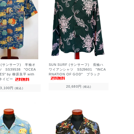
F (サンサーフ) 半袖オ
SUN SURF (サンサーフ) 長袖ハ
SS39538 "OCEA
ワイアンシャツ SS29601 "INCA
IES" by 柳原良平 with
RNATION OF GOD" ブラック
 ネイビー
20,680円
(税込)
23,100円
(税込)