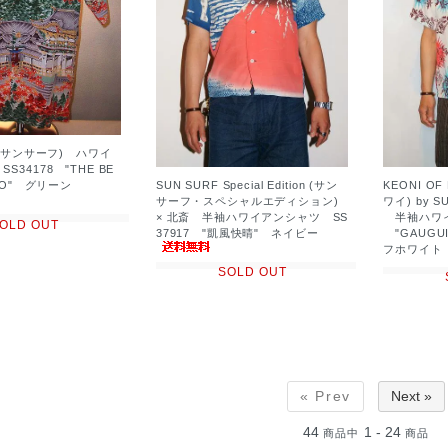
F (サンサーフ) ハワイ
34178 "THE BE
SUN SURF Special Edition (サン
KEONI O
KKO" グリーン
サーフ・スペシャルエディション)
ワイ) by 
× 北斎 半袖ハワイアンシャツ SS
半袖ハワイア
OLD OUT
37917 "凱風快晴" ネイビー
"GAUGUI
フホワイト
SOLD OUT
« Prev
Next »
44
1 - 24
商品中
商品