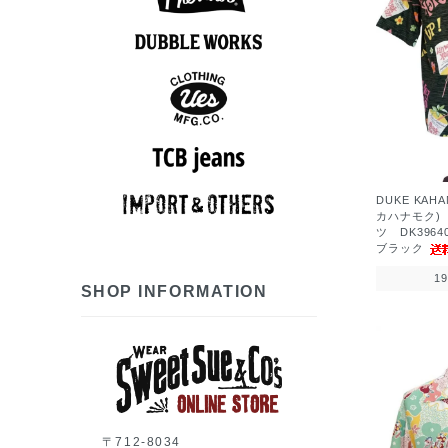
アロハシャツ
半袖シャツ
ポロシャツ
長袖シャツ
スウェット
アウター
Tシャツ
ベスト
パンツ
ニット
ロンT
7分袖Tシャツ
アロハシャツ
半袖シャツ
長袖シャツ
ポロシャツ
スウェット
アウター
シューズ
Tシャツ
パンツ
グッズ
ロンT
帽子
スウェット
半袖シャツ
長袖シャツ
アウター
Tシャツ
パンツ
ベスト
グッズ
ロンT
帽子
長袖シャツ
アウター
ベスト
パンツ
グッズ
帽子
DUKE KAH
カハナモク)
ツ DK3964
7分袖Tシャツ
半袖シャツ
長袖シャツ
スウェット
アウター
シューズ
Tシャツ
ニット
パンツ
グッズ
ロンT
帽子
ブラック
1
SHOP INFORMATION
〒712-8034