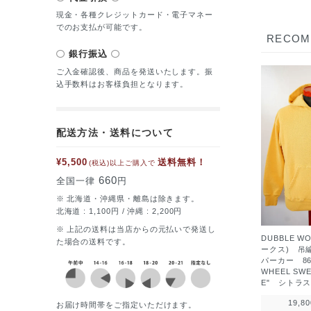
現金・各種クレジットカード・電子マネー
でのお支払が可能です。
RECO
銀行振込
ご入金確認後、商品を発送いたします。振
込手数料はお客様負担となります。
配送方法・送料について
¥5,500
送料無料！
(税込)以上ご購入で
660
全国一律
円
※ 北海道・沖縄県・離島は除きます。
北海道 : 1,100円 / 沖縄 : 2,200円
※ 上記の送料は当店からの元払いで発送し
DUBBLE W
た場合の送料です。
ークス) 吊
パーカー 86
WHEEL SWE
E" シトラ
19,8
お届け時間帯をご指定いただけます。