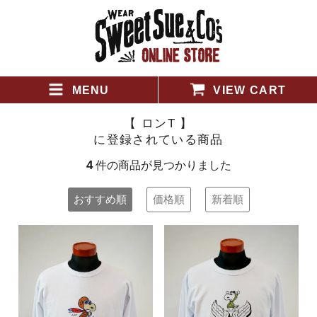
MENU
VIEW CART
【 ロンT 】
に登録されている商品
4
件の商品が見つかりました
おすすめ順
価格順
新着順