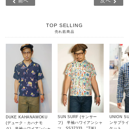
前へ
次へ
TOP SELLING
売れ筋商品
SUN SURF (サンサー
UNION S
DUKE KAHANAMOKU
フ) 半袖ハワイアンシャ
ンサプライ
(デューク・カハナモ
ツ SS37333 "TIKI
ケット
ク) 半袖ハワイアンシャ