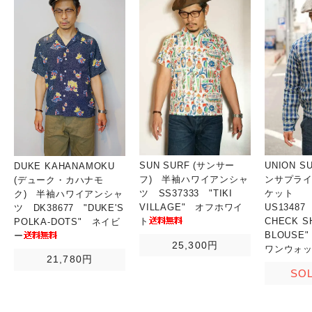
SUN SURF (サンサー
UNION S
DUKE KAHANAMOKU
フ) 半袖ハワイアンシャ
ンサプライ
(デューク・カハナモ
ツ SS37333 "TIKI
ケット
ク) 半袖ハワイアンシャ
VILLAGE" オフホワイ
US13487
ツ DK38677 "DUKE'S
ト
CHECK S
POLKA-DOTS" ネイビ
BLOUSE
ー
25,300円
ワンウォ
21,780円
SO