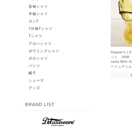
長袖シャツ
半袖シャツ
ロンT
7分袖Tシャツ
Tシャツ
アロハシャツ
ボウリングシャツ
Dapper's
ット 1808 "
ポロシャツ
uette With 
パンツ
ージュデニム
帽子
シューズ
グッズ
BRAND LIST
7分袖Tシャツ
半袖シャツ
長袖シャツ
ポロシャツ
スウェット
アウター
シューズ
Tシャツ
パンツ
グッズ
ロンT
帽子