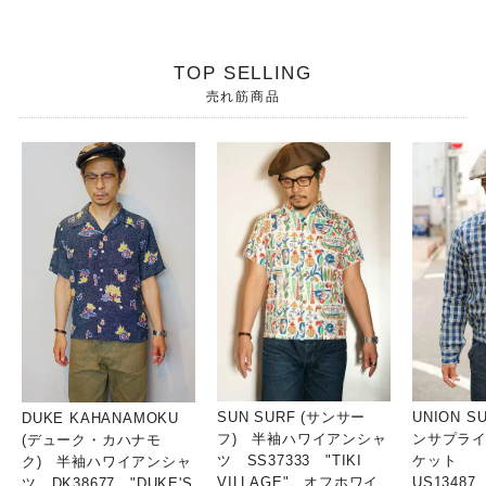
TOP SELLING
売れ筋商品
SUN SURF (サンサー
UNION S
DUKE KAHANAMOKU
フ) 半袖ハワイアンシャ
ンサプライ
(デューク・カハナモ
ツ SS37333 "TIKI
ケット
ク) 半袖ハワイアンシャ
VILLAGE" オフホワイ
US13487
ツ DK38677 "DUKE'S