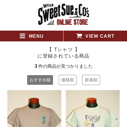
MENU
VIEW CART
【 Tシャツ 】
に登録されている商品
3
件の商品が見つかりました
おすすめ順
価格順
新着順